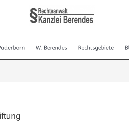
 Paderborn
W. Berendes
Rechtsgebiete
B
iftung