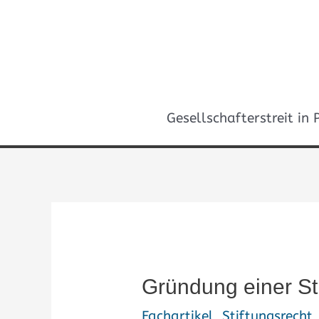
Zum
Inhalt
springen
Gesellschafterstreit in
Beitragsnavigation
Gründung einer St
Fachartikel
,
Stiftungsrecht